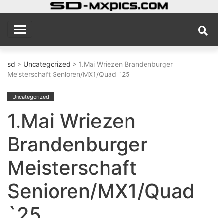
Skip
to
sd
MX Photography Site
content
sd
>
Uncategorized
> 1.Mai Wriezen Brandenburger
Meisterschaft Senioren/MX1/Quad `25
Uncategorized
1.Mai Wriezen
Brandenburger
Meisterschaft
Senioren/MX1/Quad
`25