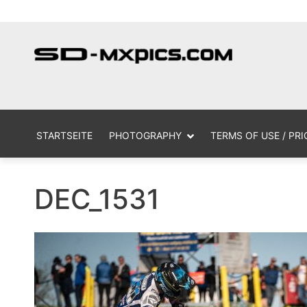
Skip
MX Photogr
sd
to
content
STARTSEITE
PHOTOGRAPHY
TERMS OF USE / PRI
DEC_1531