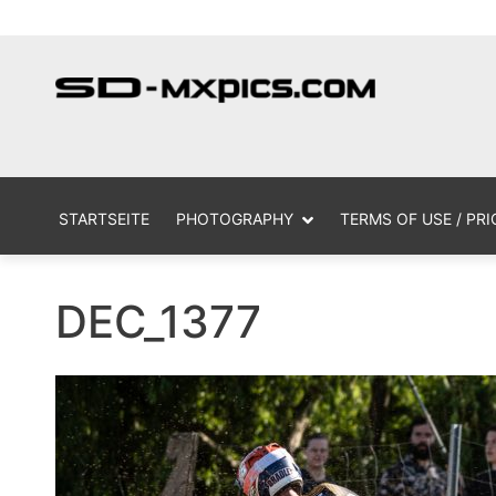
Skip
MX Photogr
sd
to
content
STARTSEITE
PHOTOGRAPHY
TERMS OF USE / PRI
DEC_1377