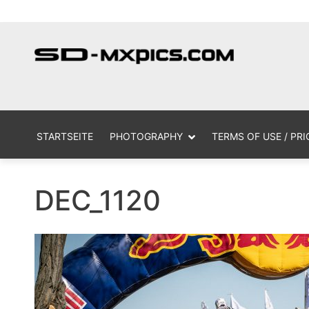
Skip
MX Photogr
sd
to
content
STARTSEITE
PHOTOGRAPHY
TERMS OF USE / PRI
DEC_1120