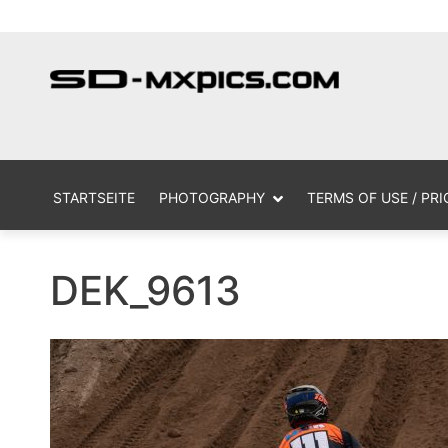
Skip
MX Photogr
sd
to
content
STARTSEITE
PHOTOGRAPHY
TERMS OF USE / PRI
DEK_9613