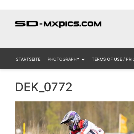
Skip
MX Photogr
sd
to
content
STARTSEITE
PHOTOGRAPHY
TERMS OF USE / PRI
DEK_0772