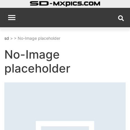
Skip
to
sd
MX Photography Site
content
sd
> > No-Image placeholder
No-Image
placeholder