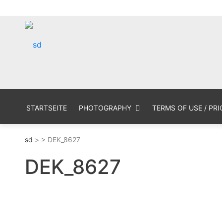
Skip
MX Photogr
sd
to
content
STARTSEITE
PHOTOGRAPHY
TERMS OF USE / PRI
sd
> > DEK_8627
DEK_8627