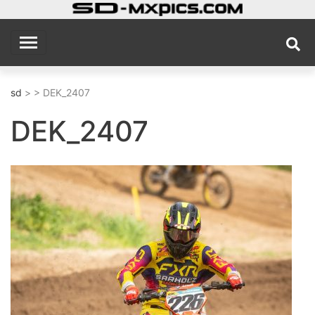
Skip
to
sd
MX Photography Site
content
sd
> > DEK_2407
DEK_2407