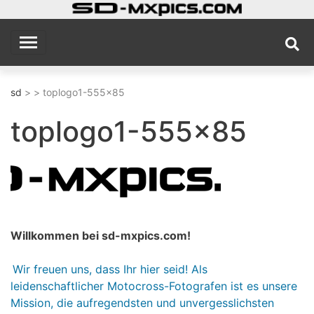
Skip
to
sd
MX Photography Site
content
sd
> > toplogo1-555×85
toplogo1-555×85
Willkommen bei sd-mxpics.com!
Wir freuen uns, dass Ihr hier seid! Als
leidenschaftlicher Motocross-Fotografen ist es unsere
Mission, die aufregendsten und unvergesslichsten